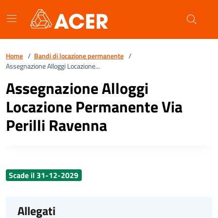
Vai ai contenuti
Vai al footer
Home
/
Bandi di locazione permanente
/
Assegnazione Alloggi Locazione...
Assegnazione Alloggi
Locazione Permanente Via
Perilli Ravenna
Scade il 31-12-2029
Allegati