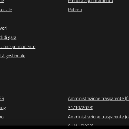
ne
Prenota appuntamento
sociale
Rubrica
vori
di di gara
cazione permanente
ità gestionale
CER
Amministrazione trasparente (fi
ing
31/10/2023)
noi
Amministrazione trasparente (d
01/11/2023)