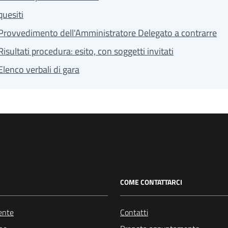
quesiti
Provvedimento dell'Amministratore Delegato a contrarre
Risultati procedura: esito, con soggetti invitati
Elenco verbali di gara
COME CONTATTARCI
ente
Contatti