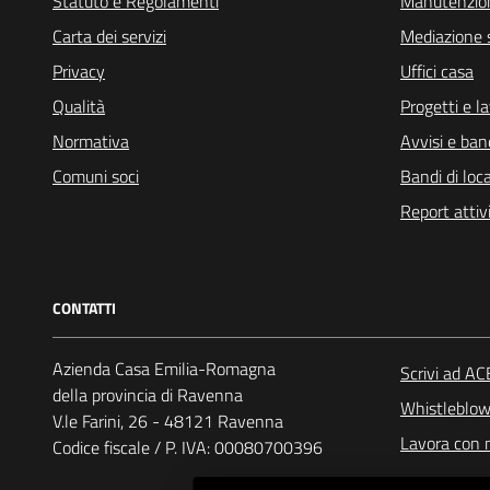
Statuto e Regolamenti
Manutenzio
Carta dei servizi
Mediazione 
Privacy
Uffici casa
Qualità
Progetti e la
Normativa
Avvisi e ban
Comuni soci
Bandi di lo
Report attiv
CONTATTI
Azienda Casa Emilia-Romagna
Scrivi ad A
della provincia di Ravenna
Whistleblow
V.le Farini, 26 - 48121 Ravenna
Lavora con 
Codice fiscale / P. IVA: 00080700396