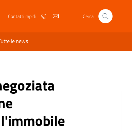
Telefono
Email
Contatti rapidi
Cerca
Tutte le news
negoziata
one
ll'immobile