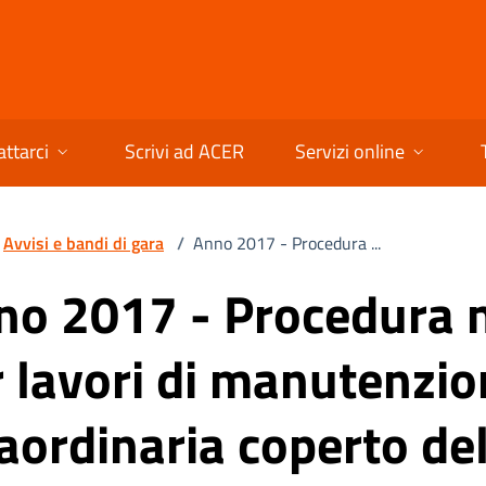
ttarci
Scrivi ad ACER
Servizi online
Avvisi e bandi di gara
/
Anno 2017 - Procedura ...
no 2017 - Procedura 
r lavori di manutenzi
aordinaria coperto de