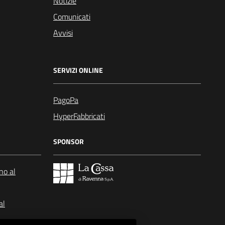
Notizie
Comunicati
Avvisi
SERVIZI ONLINE
PagoPa
HyperFabbricati
SPONSOR
no al
al