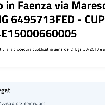
o in Faenza via Maresc
CIG 6495713FED - CUP
4E15000660005
ativi alla procedura pubblicati ai sensi del D. Lgs. 33/2013 e s
egati
Avviso di preinformazione