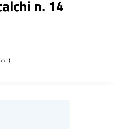
alchi n. 14
.m.i.)