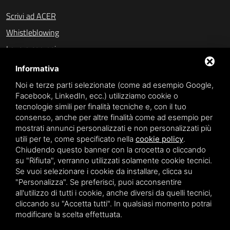
Scrivi ad ACER
Whistleblowing
Lavora con noi
Amministrazione trasparente (fino al 31/10/2023)
Informativa
Amministrazione trasparente (dal 01/11/2023)
Noi e terze parti selezionate (come ad esempio Google,
Facebook, LinkedIn, ecc.) utilizziamo cookie o
Accesso civico
tecnologie simili per finalità tecniche e, con il tuo
consenso, anche per altre finalità come ad esempio per
mostrati annunci personalizzati e non personalizzati più
SPONSOR
utili per te, come specificato nella
cookie policy
.
Chiudendo questo banner con la crocetta o cliccando
su "Rifiuta", verranno utilizzati solamente cookie tecnici.
Se vuoi selezionare i cookie da installare, clicca su
"Personalizza". Se preferisci, puoi acconsentire
all'utilizzo di tutti i cookie, anche diversi da quelli tecnici,
Privacy policy
cliccando su "Accetta tutti". In qualsiasi momento potrai
modificare la scelta effettuata.
Questo sito è protetto da Google reCAPTCHA v3,
Privacy Policy
e