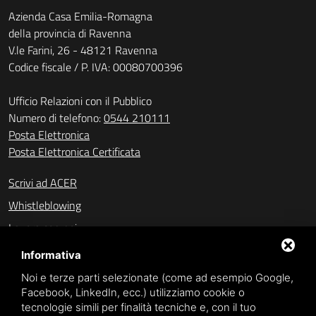
Azienda Casa Emilia-Romagna
della provincia di Ravenna
V.le Farini, 26 - 48121 Ravenna
Codice fiscale / P. IVA: 00080700396
Ufficio Relazioni con il Pubblico
Numero di telefono:
0544 210111
Posta Elettronica
Posta Elettronica Certificata
Scrivi ad ACER
Whistleblowing
Lavora con noi
Amministrazione trasparente (fino al 31/10/2023)
Informativa
Amministrazione trasparente (dal 01/11/2023)
Noi e terze parti selezionate (come ad esempio Google,
Facebook, LinkedIn, ecc.) utilizziamo cookie o
Accesso civico
tecnologie simili per finalità tecniche e, con il tuo