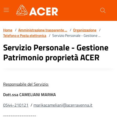
Vai ai contenuti
Vai al footer
Home
/
Amministrazione trasparente ...
/
Organizzazione
/
Telefono e Posta elettronica
/
Servizio Personale - Gestione ...
Servizio Personale - Gestione
Patrimonio proprietà ACER
Responsabile del Servizio:
Dott.ssa CAMELIANI MARIKA
0544-210121
/
marikacameliani@acerravenna.it
------------------