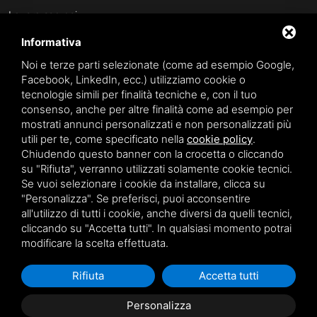
Lavora con noi
Amministrazione trasparente (fino al 31/10/2023)
Informativa
Amministrazione trasparente (dal 01/11/2023)
Noi e terze parti selezionate (come ad esempio Google,
Facebook, LinkedIn, ecc.) utilizziamo cookie o
Accesso civico
tecnologie simili per finalità tecniche e, con il tuo
consenso, anche per altre finalità come ad esempio per
mostrati annunci personalizzati e non personalizzati più
SPONSOR
utili per te, come specificato nella
cookie policy
.
Chiudendo questo banner con la crocetta o cliccando
su "Rifiuta", verranno utilizzati solamente cookie tecnici.
Se vuoi selezionare i cookie da installare, clicca su
"Personalizza". Se preferisci, puoi acconsentire
all'utilizzo di tutti i cookie, anche diversi da quelli tecnici,
Privacy policy
cliccando su "Accetta tutti". In qualsiasi momento potrai
modificare la scelta effettuata.
Questo sito è protetto da Google reCAPTCHA v3,
Privacy Policy
e
Terms of Service
di Google.
Rifiuta
Accetta tutti
Personalizza