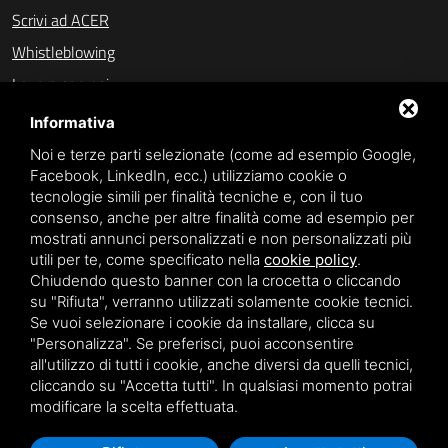
Scrivi ad ACER
Whistleblowing
Lavora con noi
Amministrazione trasparente (fino al 31/10/2023)
Informativa
Amministrazione trasparente (dal 01/11/2023)
Noi e terze parti selezionate (come ad esempio Google,
Facebook, LinkedIn, ecc.) utilizziamo cookie o
Accesso civico
tecnologie simili per finalità tecniche e, con il tuo
consenso, anche per altre finalità come ad esempio per
mostrati annunci personalizzati e non personalizzati più
SPONSOR
utili per te, come specificato nella
cookie policy
.
Chiudendo questo banner con la crocetta o cliccando
su "Rifiuta", verranno utilizzati solamente cookie tecnici.
Se vuoi selezionare i cookie da installare, clicca su
"Personalizza". Se preferisci, puoi acconsentire
all'utilizzo di tutti i cookie, anche diversi da quelli tecnici,
Privacy policy
cliccando su "Accetta tutti". In qualsiasi momento potrai
modificare la scelta effettuata.
Questo sito è protetto da Google reCAPTCHA v3,
Privacy Policy
e
Terms of Service
di Google.