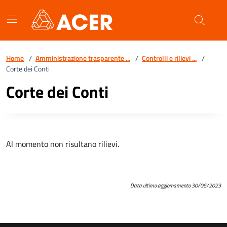
Vai ai contenuti
Vai al footer
Home
/
Amministrazione trasparente ...
/
Controlli e rilievi ...
/
Corte dei Conti
Corte dei Conti
Al momento non risultano rilievi.
Data ultimo aggiornamento 30/06/2023