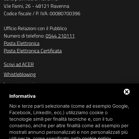
V.le Farini, 26 - 48121 Ravenna
Codice fiscale / P. IVA: 00080700396
Ufficio Relazioni con il Pubblico
Numero di telefono:
0544 210111
Posta Elettronica
Posta Elettronica Certificata
Scrivi ad ACER
Whistleblowing
Lavora con noi
Amministrazione trasparente (fino al 31/10/2023)
Informativa
Amministrazione trasparente (dal 01/11/2023)
Noi e terze parti selezionate (come ad esempio Google,
Facebook, LinkedIn, ecc.) utilizziamo cookie o
Accesso civico
tecnologie simili per finalità tecniche e, con il tuo
consenso, anche per altre finalità come ad esempio per
mostrati annunci personalizzati e non personalizzati più
SPONSOR
utili per te, come specificato nella
cookie policy
.